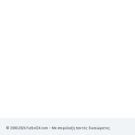
Μπρουνέι
Ναμίμπια
Νέα Ζηλανδία
Νησιά Φερόες
Νιγηρία
Νικαράουα
Νορβηγία
Νότια Κορέα
Νότιος Αφρική
Ολλανδία
Ομάν
Ονδούρα
Ουαλία
Ουγγαρία
Ουγκάντα
Ουζμπεκιστάν
Ουκρανία
Ουρουγουάη
© 2000-2026 Futbol24.com – Με επιφύλαξη παντός δικαιώματος.
Πακιστάν