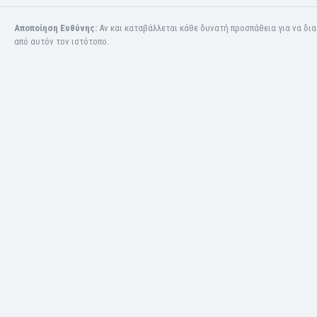
Παναμάς
Αποποίηση Ευθύνης:
Αν και καταβάλλεται κάθε δυνατή προσπάθεια για να δι
Παραγουάη
από αυτόν τον ιστότοπο.
Περού
Πολωνία
Πορτογαλία
Ρουάντα
Ρουμανία
Ρωσία
Σαν Μαρίνο
Σαουδική Αραβία
Σενεγάλη
Σερβία
Σιγκαπούρη
Σιέρα Λεόνε
Σκανδιναβία
Σκωτία
Σλοβακία
Σλοβενία