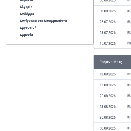
05.08.2026
CN
Αλγερία
02.08.2026
US
Ανδόρρα
Αντίγκουα και Μπαρμπούντα
26.07.2026
US
Αργεντινή
23.07.2026
US
Αρμενία
Αρούμπα
15.07.2026
IN
Αυστραλία
Αυστρία
Επόμενα Ματς
Βέλγιο
Βενεζουέλα
12.08.2026
CN
Βιετνάμ
Βολιβία
16.08.2026
US
Βόρεια Ιρλανδία
20.08.2026
US
Βόρεια Μακεδονία
Βοσνία-Ερζεγοβίνη
23.08.2026
US
Βουλγαρία
30.08.2026
US
Βραζιλία
Γαλλία
06.09.2026
US