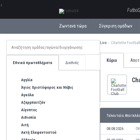
ΕλληνικάБългарски
Futbol
Ζωντανά τώρα
Σύγκριση ομάδων
Live
Charlotte Footbal
Κύριο
Αποτ
Εθνικά πρωταθλήματα
Διεθνές
Cha
Αγγλία
Άγιος Χριστόφορος και Νέβις
Αγκόλα
Αζερμπαιτζάν
Αίγυπτος
Τελευταία Αποτελέ
Αιθιοπία
Αιτή
08.08.2026
CN
Ακτή Ελεφαντοστού
Αλβανία