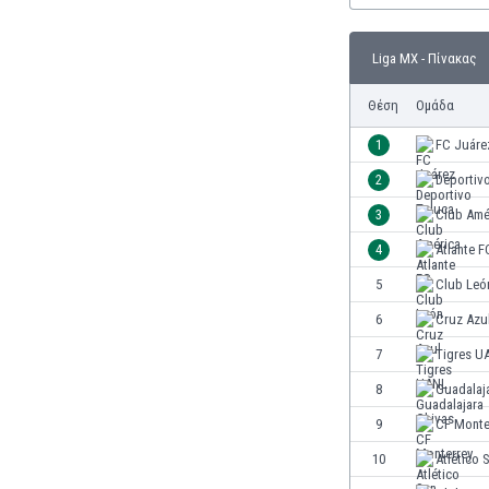
Γερμανία
Γεωργία
Liga MX - Πίνακας
Γιβραλτάρ
Γκάμπια
Θέση
Ομάδα
Γκαμπόν
Γκάνα
1
FC Juáre
Γουατεμάλα
2
Deportiv
Δανία
3
Club Amé
Δομινικανή Δημοκρατία
Εκουαδόρ
4
Atlante F
Ελ Σαλβαδόρ
5
Club Leó
Ελβετία
6
Cruz Azu
Ελλάδα
Εμιράτα
7
Tigres U
Εσθονία
8
Guadalaj
Ζάμπια
9
CF Monte
Ζιμπάμπουε
Ηνωμένες Πολιτείες Αμερικής
10
Atlético 
Ιαπωνία