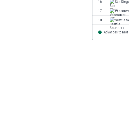
16
San Dieg
Μαρόκο
Μαρτινίκα
17
Vancouv
Μαυριτανία
18
Seattle 
Μεξικό
Μιανμάρ
Advances to next
Μογγολία
Μοζαμβίκη
Μολδαβία
Μοντενέγκρο
Μπανγκλαντές
Μπαρμπάντος
Μπαχρέιν
Μπενελούξ
Μπερμούδες
Μποναίρ
Μποτσουάνα
Μπουρκίνα Φάσο
Μπουρουντί
Μπουτάν