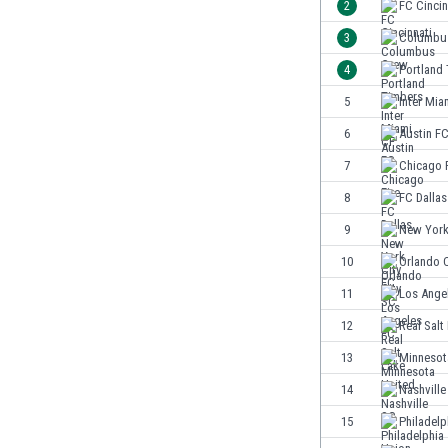
2
FC Cincin
Κόσοβο
3
Columbu
Κόστα Ρίκα
4
Portland
Κουβέιτ
Κουρασάο
5
Inter Mia
Κροατία
6
Austin F
Κύπρος
7
Chicago F
Λετονία
Λευκορωσία
8
FC Dallas
Λίβανος
9
New York
Λιβύη
10
Orlando 
Λιθουανία
Λιχτενστάιν
11
Los Ange
Λουξεμβούργο
12
Real Salt
Μακάου
13
Minnesot
Μαλαισία
Μαλάουι
14
Nashville
Μάλι
15
Philadelp
Μάλτα