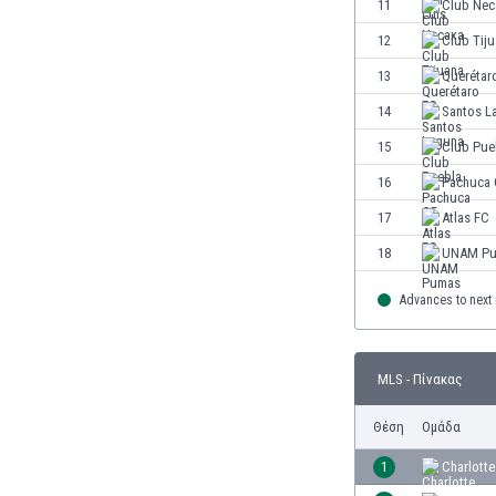
11
Club Nec
Ινδία
12
Club Tij
Ινδονησία
Ιορδανία
13
Querétar
Ιράκ
14
Santos L
Ιράν
15
Club Pue
Ιρλανδία
Ισλανδία
16
Pachuca 
Ισπανία
17
Atlas FC
Ισραήλ
18
UNAM P
Ιταλία
Καζακστάν
Advances to next
Καμερούν
Καμπότζη
Καναδάς
MLS - Πίνακας
Κατάρ
Κένια
Θέση
Ομάδα
Κίνα
1
Charlotte
Κιργιζία
Κολομβία