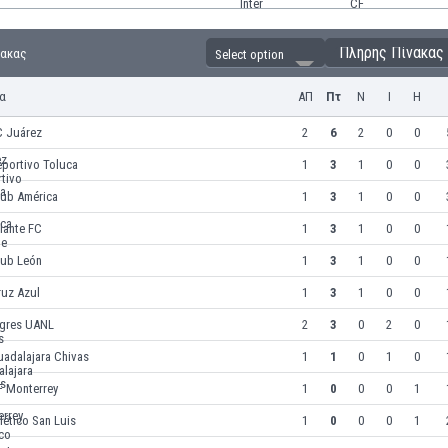
Πλήρης Πίνακας
νακας
Select option
α
ΑΠ
Πτ
Ν
Ι
Η
C Juárez
2
6
2
0
0
eportivo Toluca
1
3
1
0
0
lub América
1
3
1
0
0
lante FC
1
3
1
0
0
lub León
1
3
1
0
0
ruz Azul
1
3
1
0
0
igres UANL
2
3
0
2
0
uadalajara Chivas
1
1
0
1
0
F Monterrey
1
0
0
0
1
lético San Luis
1
0
0
0
1