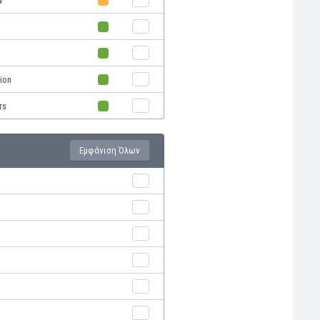
w
nion
rs
Εμφάνιση Όλων