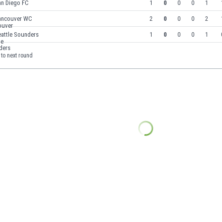
an Diego FC
1
0
0
0
1
ancouver WC
2
0
0
0
2
eattle Sounders
1
0
0
0
1
to next round