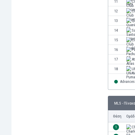
11
C
Ινδία
12
Cl
Ινδονησία
Ιορδανία
13
Q
Ιράκ
14
S
Ιράν
15
C
Ιρλανδία
Ισλανδία
16
P
Ισπανία
17
At
Ισραήλ
18
U
Ιταλία
Καζακστάν
Advances 
Καμερούν
Καμπότζη
Καναδάς
MLS - Πίνακ
Κατάρ
Κένια
Θέση
Ομάδ
Κίνα
1
Ch
Κιργιζία
Κολομβία