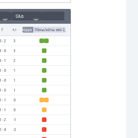
Όλα
Γ
+/-
Φόρμα
Πάνω/κάτω από 2,5
5 - 2
3
3 - 0
3
3 - 1
2
1 - 0
1
1 - 0
1
1 - 0
1
1 - 1
0
1 - 1
0
1 - 2
-1
2 - 4
-2