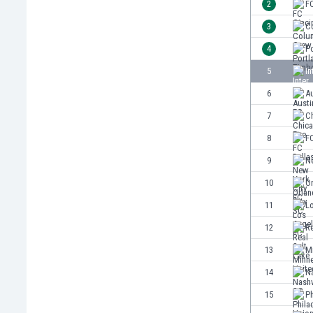
2
FC
Κόσοβο
3
C
Κόστα Ρίκα
4
P
Κουβέιτ
Κουρασάο
5
In
Κροατία
6
A
Κύπρος
7
Ch
Λετονία
Λευκορωσία
8
FC
Λίβανος
9
N
Λιβύη
10
Or
Λιθουανία
Λιχτενστάιν
11
L
Λουξεμβούργο
12
Re
Μακάου
13
M
Μαλαισία
Μαλάουι
14
Na
Μάλι
15
Ph
Μάλτα