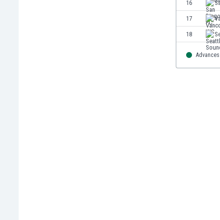
16
S
Μαρόκο
Μαρτινίκα
17
V
Μαυριτανία
18
S
Μεξικό
Μιανμάρ
Advances 
Μογγολία
Μοζαμβίκη
Μολδαβία
Μοντενέγκρο
Μπανγκλαντές
Μπαρμπάντος
Μπαχρέιν
Μπενελούξ
Μπερμούδες
Μποναίρ
Μποτσουάνα
Μπουρκίνα Φάσο
Μπουρουντί
Μπουτάν