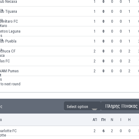
lub Necaxa
1
0
0
0
1
ub Tijuana
1
0
0
0
1
uerétaro FC
1
0
0
0
1
antos Laguna
1
0
0
0
1
lub Puebla
1
0
0
0
1
achuca CF
2
0
0
0
2
las FC
2
0
0
0
2
NAM Pumas
2
0
0
0
2
to next round
Πλήρης Πίνακας
ας
Select option
α
ΑΠ
Πτ
Ν
Ι
Η
arlotte FC
2
6
2
0
0