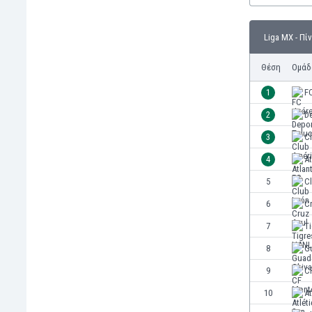
Γερμανία
Γεωργία
Liga MX - Πί
Γιβραλτάρ
Γκάμπια
Θέση
Ομάδ
Γκαμπόν
Γκάνα
1
F
Γουατεμάλα
2
D
Δανία
3
C
Δομινικανή Δημοκρατία
Εκουαδόρ
4
At
Ελ Σαλβαδόρ
5
C
Ελβετία
6
C
Ελλάδα
Εμιράτα
7
T
Εσθονία
8
G
Ζάμπια
9
C
Ζιμπάμπουε
Ηνωμένες Πολιτείες Αμερικής
10
At
Ιαπωνία