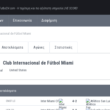
Futbol24.com - Η ταχύτερη και πιο αξιόπιστη υπηρεσία LIVE SCORE!
ων
Επικοινωνία
Διαφήμιση
nacional de Fútbol Miami
Αποτελέσματα
Αγώνες
Στατιστικές
Club Internacional de Fútbol Miami
United States
ποτελέσματα
Inter Miami CF
4-2
Atlético San Lu
CNCF LC