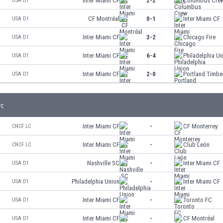
Inter Miami CF
2-2
Columbus Cre
USA D1
CF Montréal
0-1
Inter Miami CF
USA D1
Inter Miami CF
3-2
Chicago Fire
USA D1
Inter Miami CF
6-4
Philadelphia U
USA D1
Inter Miami CF
2-0
Portland Timbe
USA D1
τς
Inter Miami CF
-
CF Monterrey
CNCF LC
Inter Miami CF
-
Club León
CNCF LC
Nashville SC
-
Inter Miami CF
USA D1
Philadelphia Union
-
Inter Miami CF
USA D1
Inter Miami CF
-
Toronto FC
USA D1
Inter Miami CF
-
CF Montréal
USA D1