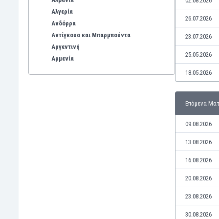
02.08.2026
Αλγερία
26.07.2026
Ανδόρρα
Αντίγκουα και Μπαρμπούντα
23.07.2026
Αργεντινή
25.05.2026
Αρμενία
Αρούμπα
18.05.2026
Αυστραλία
Αυστρία
Επόμενα Μα
Βέλγιο
Βενεζουέλα
09.08.2026
Βιετνάμ
Βολιβία
13.08.2026
Βόρεια Ιρλανδία
16.08.2026
Βόρεια Μακεδονία
Βοσνία-Ερζεγοβίνη
20.08.2026
Βουλγαρία
23.08.2026
Βραζιλία
Γαλλία
30.08.2026