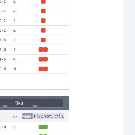
0 - 2
-2
0 - 2
-2
0 - 2
-2
0 - 2
-2
2 - 5
-3
2 - 5
-3
1 - 5
-4
0 - 5
-5
Όλα
Γ
+/-
Φόρμα
Πάνω/κάτω από 2,5
5 - 0
5