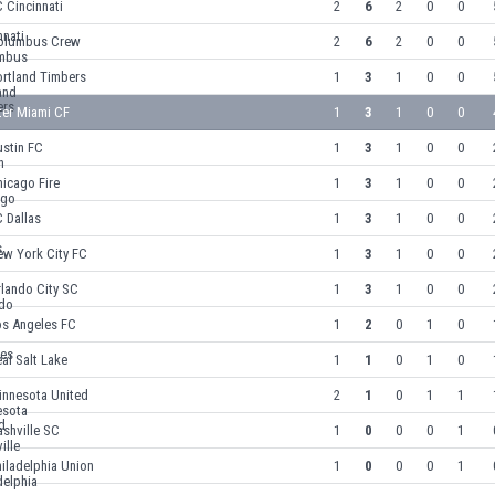
 Cincinnati
2
6
2
0
0
olumbus Crew
2
6
2
0
0
ortland Timbers
1
3
1
0
0
ter Miami CF
1
3
1
0
0
ustin FC
1
3
1
0
0
icago Fire
1
3
1
0
0
 Dallas
1
3
1
0
0
ew York City FC
1
3
1
0
0
lando City SC
1
3
1
0
0
os Angeles FC
1
2
0
1
0
al Salt Lake
1
1
0
1
0
innesota United
2
1
0
1
1
shville SC
1
0
0
0
1
iladelphia Union
1
0
0
0
1