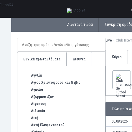
ΕλληνικάБългарски
Ζωντανά τώρα
Σύγκριση ομάδ
Live
Club Inter
Κύριο
Εθνικά πρωταθλήματα
Διεθνές
Αγγλία
Άγιος Χριστόφορος και Νέβις
Αγκόλα
Αζερμπαιτζάν
Αίγυπτος
Τελευταία Α
Αιθιοπία
Αιτή
06.08.2026
Ακτή Ελεφαντοστού
Αλβανία