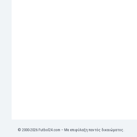
Μπρουνέι
Ναμίμπια
Νέα Ζηλανδία
Νησιά Φερόες
Νιγηρία
Νικαράουα
Νορβηγία
Νότια Κορέα
Νότιος Αφρική
Ολλανδία
Ομάν
Ονδούρα
Ουαλία
Ουγγαρία
Ουγκάντα
Ουζμπεκιστάν
Ουκρανία
Ουρουγουάη
© 2000-2026 Futbol24.com – Με επιφύλαξη παντός δικαιώματος.
Πακιστάν