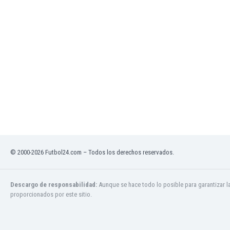
Jamaica
Japón
Jordania
Kazajstán
Kenia
Kirguizistán
Kosovo
Kuwait
Letonia
Líbano
Libia
Liechtenstein
© 2000-2026 Futbol24.com – Todos los derechos reservados.
Lituania
Luxemburgo
Macao
Descargo de responsabilidad:
Aunque se hace todo lo posible para garantizar l
proporcionados por este sitio.
Macedonia del Norte
Malasia
Malawi