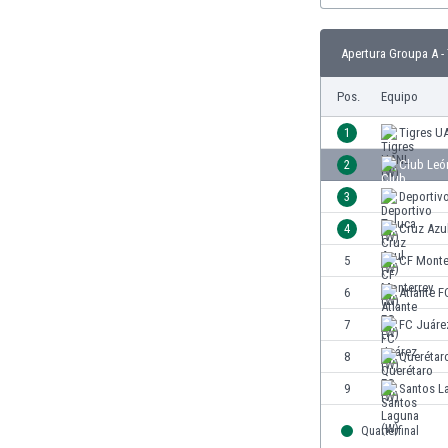
Burkina Faso
Burundi
Apertura Groupa A -
Bután
Camboya
Pos.
Equipo
Camerún
1
Tigres U
Canadá
Chile
2
Club Leó
China
3
Deportiv
Chipre
4
Cruz Azu
Colombia
Corea del Sur
5
CF Monte
Costa de Marfil
6
Atlante F
Costa Rica
7
FC Juáre
Croacia
Curazao
8
Querétar
Dinamarca
9
Santos L
Ecuador
Egipto
Quarterfinal