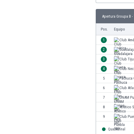
El Salvador
Emiratos Árabes Unidos
Escandinavia
Apertura Groupa B -
Escocia
Pos.
Equipo
Eslovaquia
Eslovenia
1
Club Amé
España
2
Guadalaj
Estados Unidos
Estonia
3
Club Tiju
Eswatini
4
Club Nec
Etiopía
5
Pachuca 
Fiji
Filipinas
6
Club Atla
Finlandia
7
UNAM Pu
Francia
8
Atlético 
Gabón
Gales
9
Club Pue
Gambia
Quarterfinal
Georgia