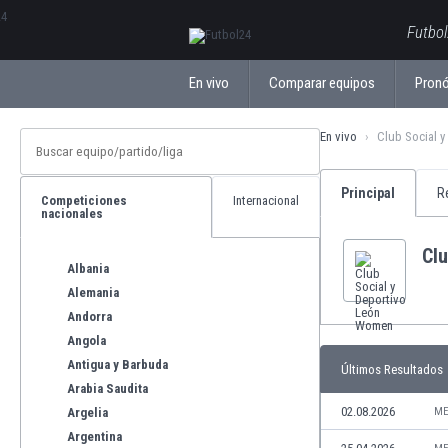
ΕλληνικάБългарски
Futbol
En vivo
Comparar equipos
Pronó
En vivo
Club Social 
Principal
R
Competiciones
Internacional
nacionales
Cl
Albania
Alemania
Andorra
Angola
Antigua y Barbuda
Últimos Resultados
Arabia Saudita
02.08.2026
Argelia
ME
Argentina