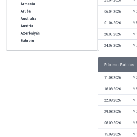
25.04.2026
ME
Armenia
Aruba
06.04.2026
ME
Australia
01.04.2026
ME
Austria
Azerbaiyán
28.03.2026
ME
Bahrein
24.03.2026
ME
Bangladesh
Barbados
Bélgica
Próximos Partidos
Benelux
Bermudas
11.08.2026
ME
Bielorrusia
18.08.2026
ME
Bolivia
Bonaire
22.08.2026
ME
Bosnia y Herzegovina
29.08.2026
ME
Botswana
Brasil
08.09.2026
ME
Brunéi
15.09.2026
ME
Bulgaria