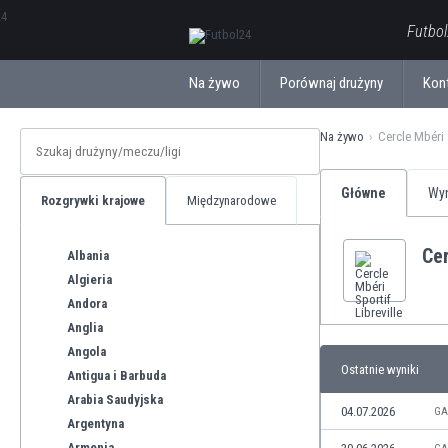
ΕλληνικάБългарски
Futbol
Na żywo
Porównaj drużyny
Kon
Na żywo
Cercle Mbéri S
Główne
Wyn
Rozgrywki krajowe
Międzynarodowe
Cer
Albania
Algieria
Andora
Anglia
Angola
Ostatnie wyniki
Antigua i Barbuda
Arabia Saudyjska
04.07.2026
GA
Argentyna
Armenia