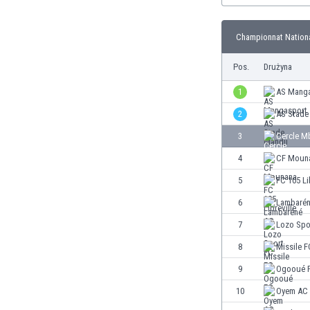
Brunei
Bułgaria
Championnat Nationa
Burkina Faso
Burundi
Pos.
Drużyna
Chile
Chiny
1
AS Mang
Chorwacja
2
AS Stade
Curaçao
3
Cercle Mb
Cypr
Czechy
4
CF Moun
Dania
5
FC 105 Li
Dominikana
6
Lambaré
Egipt
Ekwador
7
Lozo Spo
Estonia
8
Missile F
Eswatini
9
Ogooué 
Etiopia
Fidżi
10
Oyem AC
Filipiny