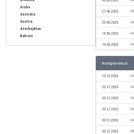
30.06.2026
GA
Aruba
27.06.2026
GA
Australia
Austria
20.06.2026
GA
Azerbejdżan
14.06.2026
GA
Bahrain
Bangladesz
10.06.2026
GA
Barbados
Belgia
Następne mecze
Benelux
Bermudy
10.10.2026
GA
Bhutan
Białoruś
30.12.2026
GA
Birma
30.12.2026
GA
Boliwia
Bonaire
30.12.2026
GA
Bośnia i Hercegowina
30.12.2026
GA
Botswana
Brazylia
30.12.2026
GA