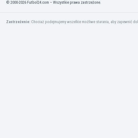
© 2000-2026 Futbol24.com – Wszystkie prawa zastrzeżone.
Kuwejt
Liban
Libia
Zastrzeżenie:
Chociaż podejmujemy wszelkie możliwe starania, aby zapewnić dokł
Liechtenstein
Litwa
Luksemburg
Łotwa
Macedonia Północna
Makau
Malawi
Malezja
Mali
Malta
Maroko
Martynika
Mauretania
Meksyk
Mołdawia
Mongolia