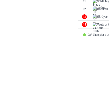
11
Stade Mi
Finlandia
12
US Bitam
Francja
Gabon
13
US Oyem
Gambia
14
Vautour 
Ghana
Gibraltar
CAF Champions L
Grecja
Gruzja
Gwatemala
Haiti
Hiszpania
Holandia
Honduras
Hong Kong
Indie
Indonezja
Irak
Iran
Irlandia