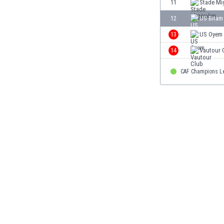
11
Stade Mi
Finlandia
12
US Bitam
Francja
Gabon
13
US Oyem
Gambia
14
Vautour 
Ghana
Gibraltar
CAF Champions L
Grecja
Gruzja
Gwatemala
Haiti
Hiszpania
Holandia
Honduras
Hong Kong
Indie
Indonezja
Irak
Iran
Irlandia