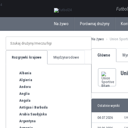
ΕλληνικάБългарски
Futbol
Na żywo
Porównaj drużyny
Kon
Na żywo
Union Sport
Główne
Wyn
Rozgrywki krajowe
Międzynarodowe
Uni
Albania
Algieria
Andora
Anglia
Angola
Ostatnie wyniki
Antigua i Barbuda
Arabia Saudyjska
04.07.2026
GA
Argentyna
Armenia