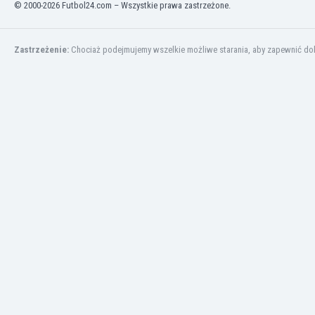
© 2000-2026 Futbol24.com – Wszystkie prawa zastrzeżone.
Kuwejt
Liban
Libia
Zastrzeżenie:
Chociaż podejmujemy wszelkie możliwe starania, aby zapewnić dokł
Liechtenstein
Litwa
Luksemburg
Łotwa
Macedonia Północna
Makau
Malawi
Malezja
Mali
Malta
Maroko
Martynika
Mauretania
Meksyk
Mołdawia
Mongolia