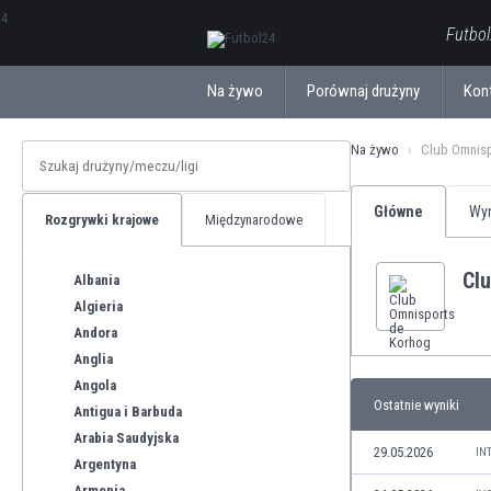
ΕλληνικάБългарски
Futbol
Na żywo
Porównaj drużyny
Kon
Na żywo
Club Omnisp
Główne
Wyn
Rozgrywki krajowe
Międzynarodowe
Cl
Albania
Algieria
Andora
Anglia
Angola
Ostatnie wyniki
Antigua i Barbuda
Arabia Saudyjska
29.05.2026
IN
Argentyna
Armenia