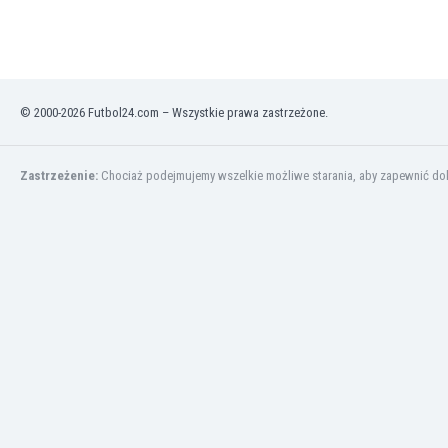
Finlandia
Francja
Gabon
Gambia
Ghana
© 2000-2026 Futbol24.com – Wszystkie prawa zastrzeżone.
Gibraltar
Grecja
Zastrzeżenie:
Chociaż podejmujemy wszelkie możliwe starania, aby zapewnić dokł
Gruzja
Gwatemala
Haiti
Hiszpania
Holandia
Honduras
Hong Kong
Indie
Indonezja
Irak
Iran
Irlandia