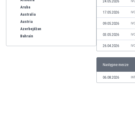
24.05.2026
IV
Aruba
17.05.2026
IV
Australia
Austria
09.05.2026
IV
Azerbejdżan
03.05.2026
IV
Bahrain
Bangladesz
26.04.2026
IV
Barbados
Belgia
Następne mecze
Benelux
Bermudy
06.08.2026
IN
Bhutan
Białoruś
Birma
Boliwia
Bonaire
Bośnia i Hercegowina
Botswana
Brazylia