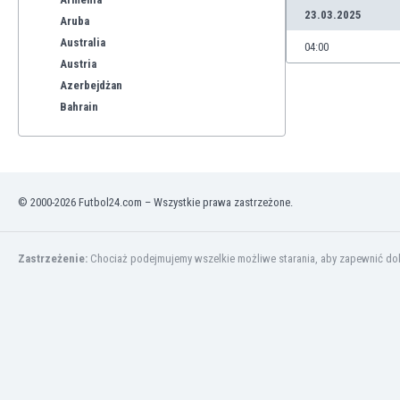
23.03.2025
Aruba
Australia
04:00
Austria
Azerbejdżan
Bahrain
Bangladesz
Barbados
Belgia
Benelux
© 2000-2026 Futbol24.com – Wszystkie prawa zastrzeżone.
Bermudy
Bhutan
Białoruś
Zastrzeżenie:
Chociaż podejmujemy wszelkie możliwe starania, aby zapewnić dokł
Birma
Boliwia
Bonaire
Bośnia i Hercegowina
Botswana
Brazylia