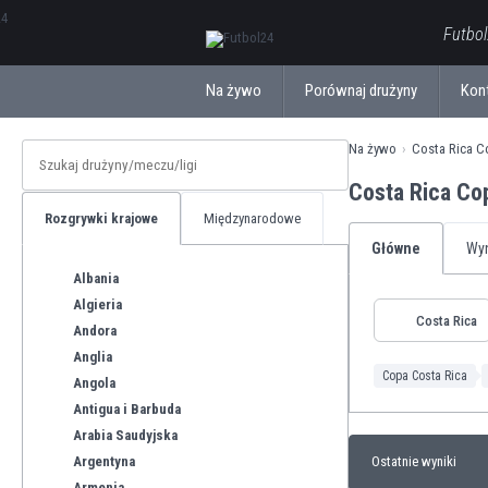
ΕλληνικάБългарски
Futbol
Na żywo
Porównaj drużyny
Kon
Na żywo
Costa Rica C
Costa Rica Co
Rozgrywki krajowe
Międzynarodowe
Główne
Wyn
Albania
Algieria
Costa Rica
Andora
Anglia
Copa Costa Rica
Angola
Antigua i Barbuda
Arabia Saudyjska
Argentyna
Ostatnie wyniki
Armenia