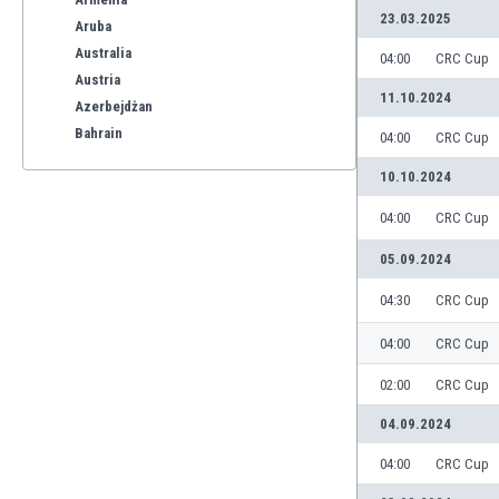
23.03.2025
Aruba
Australia
04:00
CRC Cup
Austria
11.10.2024
Azerbejdżan
Bahrain
04:00
CRC Cup
Bangladesz
10.10.2024
Barbados
Belgia
04:00
CRC Cup
Benelux
05.09.2024
Bermudy
Bhutan
04:30
CRC Cup
Białoruś
04:00
CRC Cup
Birma
Boliwia
02:00
CRC Cup
Bonaire
04.09.2024
Bośnia i Hercegowina
Botswana
04:00
CRC Cup
Brazylia