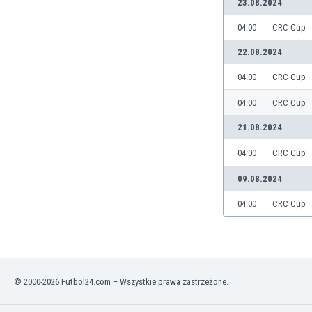
23.08.2024
Brunei
Bułgaria
04:00
CRC Cup
Burkina Faso
22.08.2024
Burundi
Chile
04:00
CRC Cup
Chiny
04:00
CRC Cup
Chorwacja
Curaçao
21.08.2024
Cypr
04:00
CRC Cup
Czechy
Dania
09.08.2024
Dominikana
04:00
CRC Cup
Egipt
Ekwador
Estonia
Eswatini
Etiopia
© 2000-2026 Futbol24.com – Wszystkie prawa zastrzeżone.
Fidżi
Filipiny