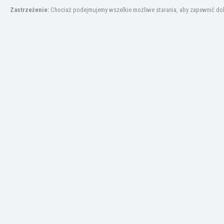
Finlandia
Zastrzeżenie:
Chociaż podejmujemy wszelkie możliwe starania, aby zapewnić dokł
Francja
Gabon
Gambia
Ghana
Gibraltar
Grecja
Gruzja
Gwatemala
Haiti
Hiszpania
Holandia
Honduras
Hong Kong
Indie
Indonezja
Irak
Iran
Irlandia