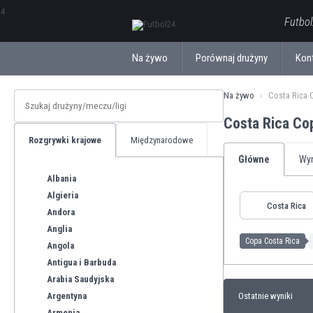
ΕλληνικάБългарски
Futbol
Na żywo
Porównaj drużyny
Kon
Na żywo
Costa Rica 
Costa Rica Co
Rozgrywki krajowe
Międzynarodowe
Główne
Wyn
Albania
Algieria
Costa Rica
Andora
Anglia
Copa Costa Rica
Angola
Antigua i Barbuda
Arabia Saudyjska
Argentyna
Ostatnie wyniki
Armenia