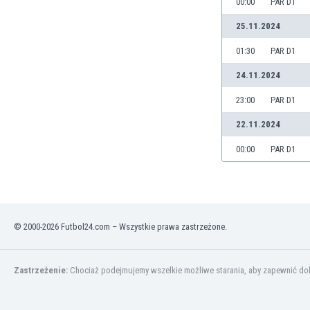
00:00
PAR D1
Brunei
Bułgaria
25.11.2024
Burkina Faso
01:30
PAR D1
Burundi
Chile
24.11.2024
Chiny
23:00
PAR D1
Chorwacja
Curaçao
22.11.2024
Cypr
00:00
PAR D1
Czechy
Dania
Dominikana
Egipt
Ekwador
© 2000-2026 Futbol24.com – Wszystkie prawa zastrzeżone.
Estonia
Eswatini
Zastrzeżenie:
Chociaż podejmujemy wszelkie możliwe starania, aby zapewnić dokł
Etiopia
Fidżi
Filipiny