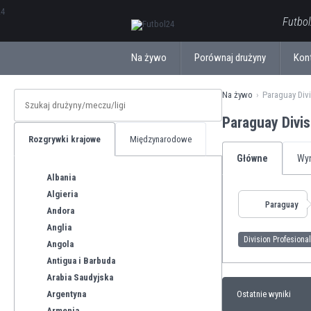
ΕλληνικάБългарски
Futbol
Na żywo
Porównaj drużyny
Kon
Na żywo
Paraguay Divi
Paraguay Divi
Rozgrywki krajowe
Międzynarodowe
Główne
Wyn
Albania
Algieria
Paraguay
Andora
Anglia
Division Profesional
Angola
Antigua i Barbuda
Arabia Saudyjska
Argentyna
Ostatnie wyniki
Armenia