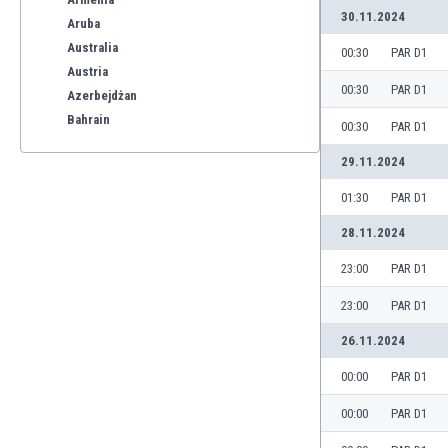
30.11.2024
Aruba
Australia
00:30
PAR D1
Austria
00:30
PAR D1
Azerbejdżan
Bahrain
00:30
PAR D1
Bangladesz
29.11.2024
Barbados
Belgia
01:30
PAR D1
Benelux
28.11.2024
Bermudy
Bhutan
23:00
PAR D1
Białoruś
23:00
PAR D1
Birma
Boliwia
26.11.2024
Bonaire
00:00
PAR D1
Bośnia i Hercegowina
Botswana
00:00
PAR D1
Brazylia