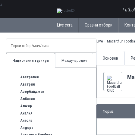
ΕλληνικάБългарски
Futbo
Live сега
Сравни отбори
Конт
Live
Macarthur Footba
Основен
Ре
Национални турнири
Международен
Mac
Австралия
Австрия
Азербайджан
Албания
Алжир
Форма
Англия
Ангола
Андора
Антигуа и Барбуда