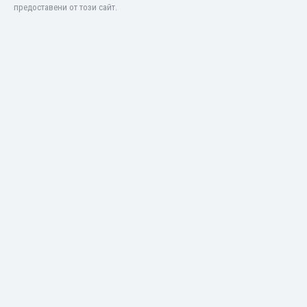
Бутан
предоставени от този сайт.
България
Венецуела
Виетнам
Габон
Гамбия
Гана
Гватемала
Германия
Гибралтар
Грузия
Гърция
Дания
Доминиканска република
Египет
Еквадор
Ел Салвадор
Есватини
Естония