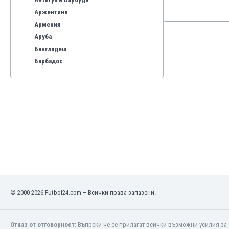
Аржентина
Армения
Аруба
Бангладеш
Барбадос
Бахрейн
Беларус
Белгия
Бенілюкс
Бермуда
Боливия
Бонер
Босна и Херцеговина
Ботсвана
Бразилия
© 2000-2026 Futbol24.com – Всички права запазени.
Бруней
Буркина Фасо
Бурунди
Отказ от отговорност:
Въпреки че се прилагат всички възможни усилия за 