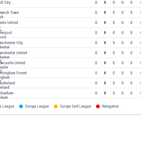
ll City
0
0
0
0
0
pswich Town
0
0
0
0
0
eeds United
0
0
0
0
0
verpool
0
0
0
0
0
anchester City
0
0
0
0
0
anchester United
0
0
0
0
0
ewcastle United
0
0
0
0
0
ottingham Forest
0
0
0
0
0
underland
0
0
0
0
0
ottenham
0
0
0
0
0
s League
Europa League
Europa Conf League
Relegation