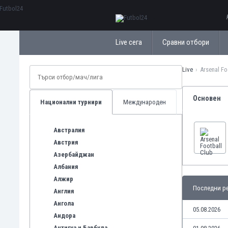
ΕλληνικάБългарски
Live сега
Сравни отбори
Live
Arsenal Fo
Основен
Национални турнири
Международен
Австралия
Австрия
Азербайджан
Албания
Алжир
Последни ре
Англия
Ангола
05.08.2026
Андора
Антигуа и Барбуда