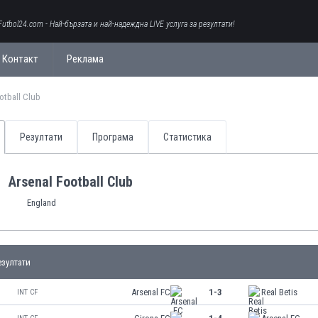
Futbol24.com - Най-бързата и най-надеждна LIVE услуга за резултати!
Контакт
Реклама
otball Club
Резултати
Програма
Статистика
Arsenal Football Club
England
зултати
Arsenal FC
1-3
Real Betis
INT CF