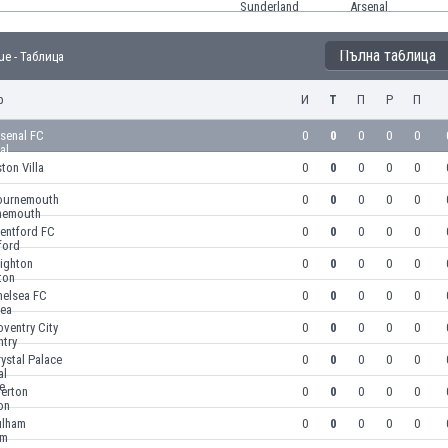
Пълна таблица
ue - Таблица
р
И
Т
П
Р
П
senal FC
0
0
0
0
0
ton Villa
0
0
0
0
0
ournemouth
0
0
0
0
0
entford FC
0
0
0
0
0
ighton
0
0
0
0
0
helsea FC
0
0
0
0
0
ventry City
0
0
0
0
0
ystal Palace
0
0
0
0
0
verton
0
0
0
0
0
ulham
0
0
0
0
0