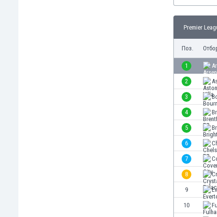
Бутан
България
Венецуела
Premier Leag
Виетнам
Поз.
Отбо
Габон
Гамбия
1
Ar
Гана
2
As
Гватемала
Германия
3
B
Гибралтар
4
Br
Грузия
5
Br
Гърция
Дания
6
C
Доминиканска република
7
Co
Египет
8
Cr
Еквадор
Ел Салвадор
9
E
Есватини
10
F
Естония