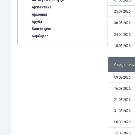
01.08.2026
Аржентина
25.07.2026
Армения
Аруба
30.05.2026
Бангладеш
24.05.2026
Барбадос
Бахрейн
18.05.2026
Беларус
Белгия
Следващи м
Бенілюкс
Бермуда
09.08.2026
Боливия
Бонер
16.08.2026
Босна и Херцеговина
21.08.2026
Ботсвана
Бразилия
31.08.2026
Бруней
06.09.2026
Буркина Фасо
Бурунди
12.09.2026