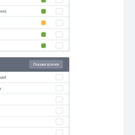
Dons
Покажи всички
mund
y