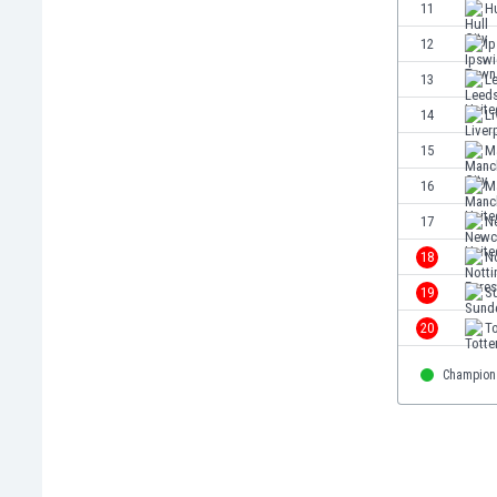
11
Hu
Етиопия
Замбия
12
I
Зимбабве
13
L
Израел
14
Li
Индия
Индонезия
15
M
Ирак
16
M
Иран
17
N
Ирландия
Исландия
18
N
Испания
19
S
Италия
20
T
Йемен
Йордания
Champion
Казахстан
Камбоджа
Камерун
Канада
Катар