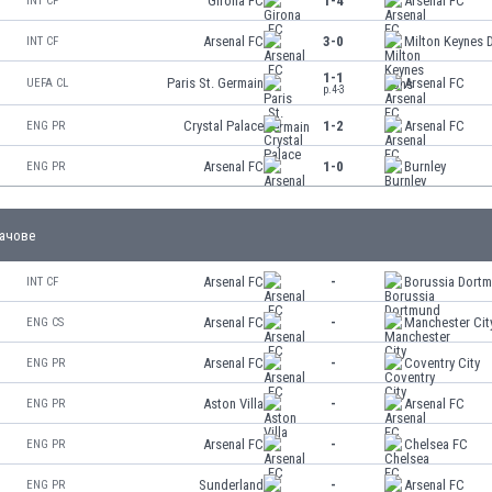
Girona FC
1-4
Arsenal FC
INT CF
Arsenal FC
3-0
Milton Keynes 
INT CF
1-1
Paris St. Germain
Arsenal FC
UEFA CL
p.4-3
Crystal Palace
1-2
Arsenal FC
ENG PR
Arsenal FC
1-0
Burnley
ENG PR
ачове
Arsenal FC
-
Borussia Dort
INT CF
Arsenal FC
-
Manchester Cit
ENG CS
Arsenal FC
-
Coventry City
ENG PR
Aston Villa
-
Arsenal FC
ENG PR
Arsenal FC
-
Chelsea FC
ENG PR
Sunderland
-
Arsenal FC
ENG PR