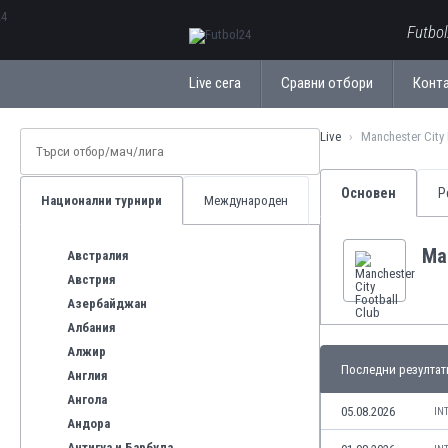
ΕλληνικάБългарски
Futbo
Live сега
Сравни отбори
Конт
Live
Manchester City 
Основен
Р
Национални турнири
Международен
Man
Австралия
Австрия
Азербайджан
Албания
Алжир
Последни резултат
Англия
Ангола
05.08.2026
IN
Андора
Антигуа и Барбуда