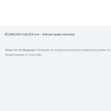
Кения
Кипър
Киргизстан
Китай
Китайско Тайпе
© 2000-2026 Futbol24.com – Всички права запазени.
Колумбия
Косово
Коста Рика
Отказ от отговорност:
Въпреки че се прилагат всички възможни усилия за 
Кот д'Ивоар
предоставени от този сайт.
Кувейт
Кюрасао
Латвия
Либия
Ливан
Литва
Лихтенщайн
Люксембург
Мавритания