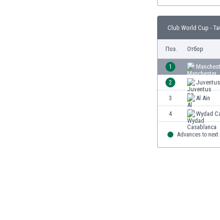
Бутан
България
Венецуела
Club World Cup - Т
Виетнам
Поз.
Отбор
Габон
Гамбия
1
Manchest
Гана
2
Juventus
Гватемала
Германия
3
Al Ain
Гибралтар
4
Wydad Ca
Грузия
Гърция
Advances to next
Дания
Доминиканска република
Египет
Еквадор
Ел Салвадор
Есватини
Естония