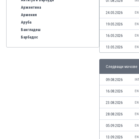
01.08.2026
IN
Аржентина
24.05.2026
EN
Армения
Аруба
19.05.2026
EN
Бангладеш
16.05.2026
EN
Барбадос
Бахрейн
13.05.2026
EN
Беларус
Белгия
Следващи мачове
Бенілюкс
Бермуда
09.08.2026
IN
Боливия
Бонер
16.08.2026
EN
Босна и Херцеговина
23.08.2026
EN
Ботсвана
Бразилия
28.08.2026
EN
Бруней
05.09.2026
EN
Буркина Фасо
Бурунди
13.09.2026
EN