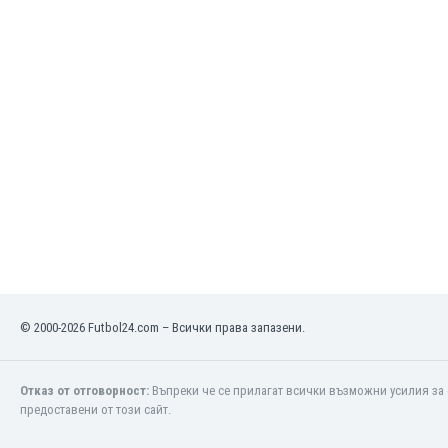
Кения
Кипър
Киргизстан
Китай
Китайско Тайпе
Колумбия
Косово
Коста Рика
Кот д'Ивоар
Кувейт
Кюрасао
Латвия
Либия
© 2000-2026 Futbol24.com – Всички права запазени.
Ливан
Литва
Лихтенщайн
Отказ от отговорност:
Въпреки че се прилагат всички възможни усилия за 
Люксембург
предоставени от този сайт.
Мавритания