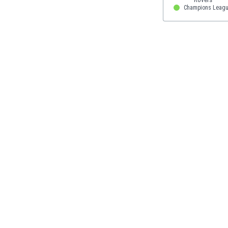
Етиопия
Champions Leagu
Замбия
Зимбабве
Израел
Индия
Индонезия
Ирак
Иран
Ирландия
Исландия
Испания
Италия
Йемен
Йордания
Казахстан
Камбоджа
Камерун
Канада
Катар