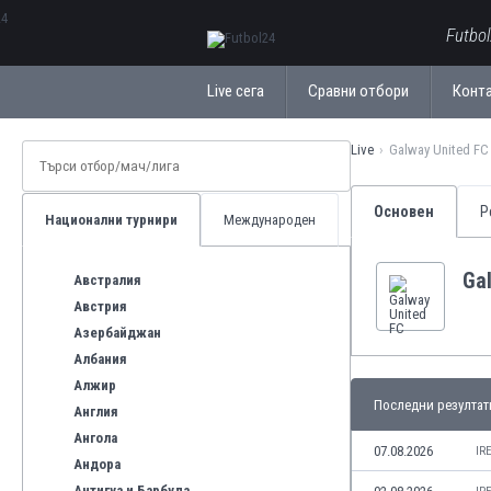
ΕλληνικάБългарски
Futbo
Live сега
Сравни отбори
Конт
Live
Galway United FC
Основен
Р
Национални турнири
Международен
Ga
Австралия
Австрия
Азербайджан
Албания
Алжир
Последни резултат
Англия
Ангола
07.08.2026
IR
Андора
Антигуа и Барбуда