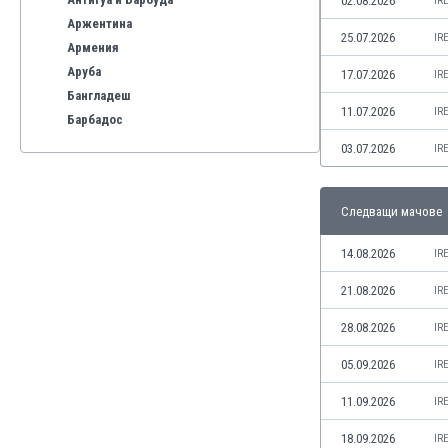
02.08.2026
IR
Аржентина
25.07.2026
IR
Армения
Аруба
17.07.2026
IR
Бангладеш
11.07.2026
IR
Барбадос
Бахрейн
03.07.2026
IR
Беларус
Белгия
Следващи мачове
Бенілюкс
Бермуда
14.08.2026
IR
Боливия
Бонер
21.08.2026
IR
Босна и Херцеговина
28.08.2026
IR
Ботсвана
Бразилия
05.09.2026
IR
Бруней
11.09.2026
IR
Буркина Фасо
Бурунди
18.09.2026
IR