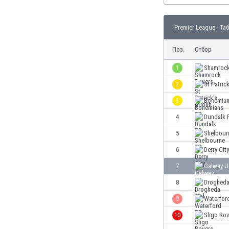
Бутан
България
Premier League - Та
Венецуела
Виетнам
Поз.
Отбор
Габон
Гамбия
1
Shamrock
Гана
2
St Patric
Гватемала
3
Bohemian
Германия
Гибралтар
4
Dundalk 
Грузия
5
Shelbour
Гърция
6
Derry City
Дания
Доминиканска република
7
Galway U
Египет
8
Drogheda
Еквадор
9
Waterfor
Ел Салвадор
Есватини
10
Sligo Ro
Естония