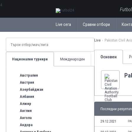
ΕλληνικάБългарски
Futbo
Live сега
Сравни отбори
Конт
Live
Pakistan Civil Avi
Основен
Р
Национални турнири
Международен
Pak
Австралия
Австрия
Азербайджан
Албания
Алжир
Последни резултат
Англия
Ангола
29.12.2021
PA
Андора
Антигуа и Барбуда