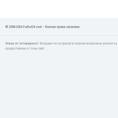
Кения
Кипър
Киргизстан
Китай
© 2000-2026 Futbol24.com – Всички права запазени.
Китайско Тайпе
Колумбия
Отказ от отговорност:
Въпреки че се прилагат всички възможни усилия за 
Косово
предоставени от този сайт.
Коста Рика
Кот д'Ивоар
Кувейт
Кюрасао
Латвия
Либия
Ливан
Литва
Лихтенщайн
Люксембург
Мавритания