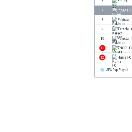
6
KRL FC
Бутан
България
7
PCAA FC
Венецуела
8
Pakistan
Виетнам
9
Karachi U
Габон
Гамбия
10
Pakistan
Гана
11
SNGPL F
Гватемала
12
Huma FC
Германия
Гибралтар
AFC Cup Playoff
Грузия
Гърция
Дания
Доминиканска република
Египет
Еквадор
Ел Салвадор
Есватини
Естония