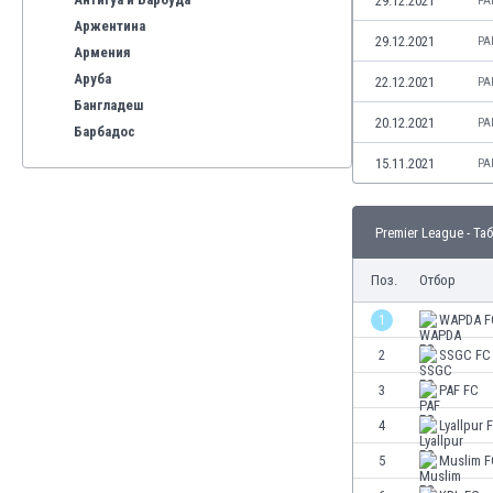
29.12.2021
PA
Аржентина
29.12.2021
PA
Армения
Аруба
22.12.2021
PA
Бангладеш
20.12.2021
PA
Барбадос
Бахрейн
15.11.2021
PA
Беларус
Белгия
Premier League - Та
Бенілюкс
Бермуда
Поз.
Отбор
Боливия
Бонер
1
WAPDA F
Босна и Херцеговина
2
SSGC FC
Ботсвана
3
PAF FC
Бразилия
Бруней
4
Lyallpur 
Буркина Фасо
5
Muslim F
Бурунди