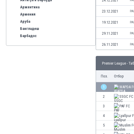
24.12.2021
PA
Аржентина
23.12.2021
PA
Армения
Аруба
19.12.2021
PA
Бангладеш
29.11.2021
PA
Барбадос
Бахрейн
26.11.2021
PA
Беларус
Белгия
Premier League - Та
Бенілюкс
Бермуда
Поз.
Отбор
Боливия
Бонер
1
WAPDA F
Босна и Херцеговина
2
SSGC FC
Ботсвана
3
PAF FC
Бразилия
Бруней
4
Lyallpur 
Буркина Фасо
5
Muslim F
Бурунди