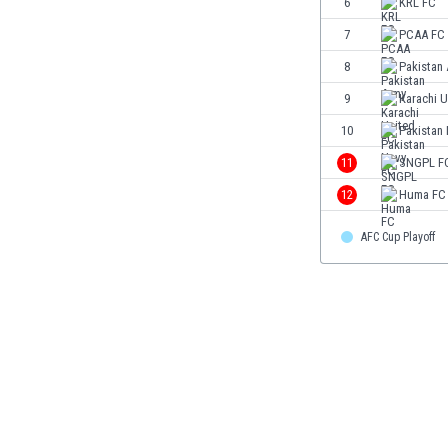
6
KRL FC
Бутан
България
7
PCAA FC
Венецуела
8
Pakistan
Виетнам
9
Karachi U
Габон
Гамбия
10
Pakistan
Гана
11
SNGPL F
Гватемала
12
Huma FC
Германия
Гибралтар
AFC Cup Playoff
Грузия
Гърция
Дания
Доминиканска република
Египет
Еквадор
Ел Салвадор
Есватини
Естония