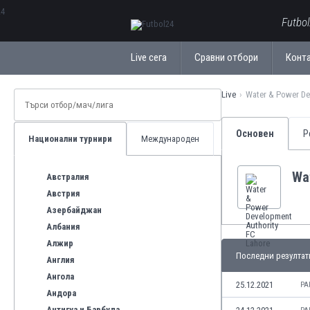
ΕλληνικάБългарски
Futbo
Live сега
Сравни отбори
Конт
Live
Water & Power De
Основен
Р
Национални турнири
Международен
Wa
Австралия
Австрия
Азербайджан
Албания
Алжир
Последни резултат
Англия
Ангола
25.12.2021
PA
Андора
Антигуа и Барбуда