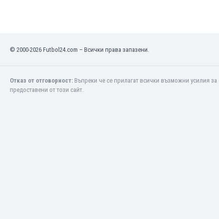
Кения
Кипър
Киргизстан
Китай
© 2000-2026 Futbol24.com – Всички права запазени.
Китайско Тайпе
Колумбия
Отказ от отговорност:
Въпреки че се прилагат всички възможни усилия за 
Косово
предоставени от този сайт.
Коста Рика
Кот д'Ивоар
Кувейт
Кюрасао
Латвия
Либия
Ливан
Литва
Лихтенщайн
Люксембург
Мавритания