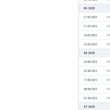
Кения
09.2025
Кипър
27.09.2025
UK
Киргизстан
Китай
21.09.2025
UK
Китайско Тайпе
Колумбия
18.09.2025
UK
Косово
14.09.2025
UK
Коста Рика
Кот д'Ивоар
08.2025
Кувейт
29.08.2025
UK
Кюрасао
Латвия
23.08.2025
UK
Либия
17.08.2025
UK
Ливан
Литва
08.08.2025
UK
Лихтенщайн
01.08.2025
UK
Люксембург
Мавритания
07.2025