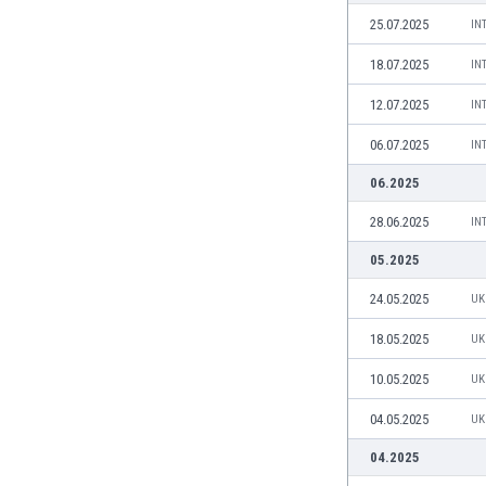
Макао
25.07.2025
IN
Малави
Малайзия
18.07.2025
IN
Мали
12.07.2025
IN
Малта
Мароко
06.07.2025
IN
Мартиника
06.2025
Мексико
Мианмар
28.06.2025
IN
Мозамбик
05.2025
Молдова
Монголия
24.05.2025
UK
Намибия
18.05.2025
UK
Нигерия
Нидерландия
10.05.2025
UK
Никарагуа
04.05.2025
UK
Нова Зеландия
Норвегия
04.2025
Обединени Арабски Емирства