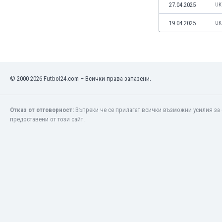
27.04.2025
UK
Оман
Пакистан
19.04.2025
UK
Панама
Парагвай
Перу
Полша
© 2000-2026 Futbol24.com – Всички права запазени.
Португалия
Република Южна Африка
Руанда
Отказ от отговорност:
Въпреки че се прилагат всички възможни усилия за 
Румъния
предоставени от този сайт.
Русия
Сан Марино
Саудитска Арабия
Северна Ирландия
Северна Македония
Сейнт Китс и Невис
Сенегал
Сиера Леоне
Сингапур