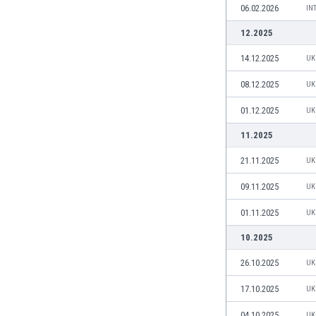
06.02.2026
IN
Етиопия
Замбия
12.2025
Зимбабве
14.12.2025
UK
Израел
Индия
08.12.2025
UK
Индонезия
01.12.2025
UK
Ирак
Иран
11.2025
Ирландия
21.11.2025
UK
Исландия
Испания
09.11.2025
UK
Италия
01.11.2025
UK
Йемен
Йордания
10.2025
Казахстан
26.10.2025
UK
Камбоджа
Камерун
17.10.2025
UK
Канада
04.10.2025
Катар
UK