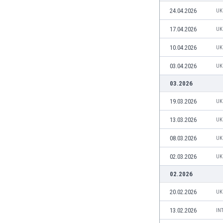
Бутан
24.04.2026
UK
България
Венецуела
17.04.2026
UK
Виетнам
10.04.2026
UK
Габон
Гамбия
03.04.2026
UK
Гана
03.2026
Гватемала
Германия
19.03.2026
UK
Гибралтар
13.03.2026
UK
Грузия
Гърция
08.03.2026
UK
Дания
02.03.2026
UK
Доминиканска република
Египет
02.2026
Еквадор
20.02.2026
UK
Ел Салвадор
Есватини
13.02.2026
IN
Естония