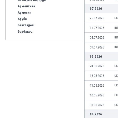
Аржентина
07.2026
Армения
25.07.2026
UK
Аруба
Бангладеш
11.07.2026
IN
Барбадос
04.07.2026
Бахрейн
IN
Беларус
01.07.2026
IN
Белгия
05.2026
Бенілюкс
Бермуда
23.05.2026
UK
Боливия
Бонер
16.05.2026
UK
Босна и Херцеговина
13.05.2026
UK
Ботсвана
Бразилия
10.05.2026
UK
Бруней
01.05.2026
UK
Буркина Фасо
Бурунди
04.2026