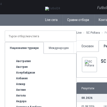
ΕλληνικάБългарски
Futbo
Live сега
Сравни отбори
Конт
Live
SC Poltava
Р
Основен
Р
Национални турнири
Международен
SC
Австралия
Австрия
Азербайджан
Албания
Алжир
Резултати
Англия
Ангола
08.2026
Андора
01.08.2026
UK
Антигуа и Барбуда