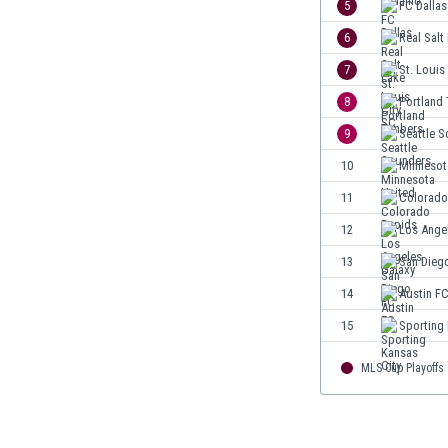
5
FC Dallas
Кения
6
Real Salt
Кипър
7
St. Louis
Киргизстан
Китай
8
Portland
Китайско Тайпе
9
Seattle 
Колумбия
10
Minnesot
Косово
Коста Рика
11
Colorado
Кот д'Ивоар
12
Los Ange
Кувейт
13
San Dieg
Кюрасао
Латвия
14
Austin F
Либия
15
Sporting 
Ливан
Литва
MLS Cup Playoffs
Лихтенщайн
Люксембург
Мавритания