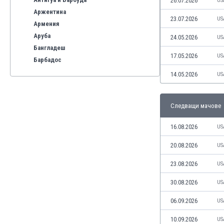
26.07.2026
US
Аржентина
23.07.2026
US
Армения
Аруба
24.05.2026
US
Бангладеш
17.05.2026
US
Барбадос
Бахрейн
14.05.2026
US
Беларус
Белгия
Следващи мачове
Бенілюкс
Бермуда
16.08.2026
US
Боливия
Бонер
20.08.2026
US
Босна и Херцеговина
23.08.2026
US
Ботсвана
Бразилия
30.08.2026
US
Бруней
06.09.2026
US
Буркина Фасо
Бурунди
10.09.2026
US