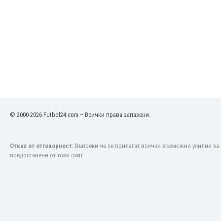
Оман
Пакистан
Панама
Парагвай
Перу
Полша
Португалия
Република Южна Африка
Руанда
Румъния
© 2000-2026 Futbol24.com – Всички права запазени.
Русия
Сан Марино
Отказ от отговорност:
Въпреки че се прилагат всички възможни усилия за 
Саудитска Арабия
предоставени от този сайт.
Северна Ирландия
Северна Македония
Сейнт Китс и Невис
Сенегал
Сиера Леоне
Сингапур