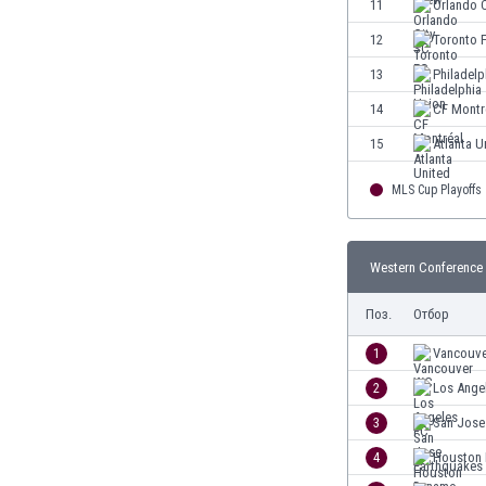
11
Orlando 
Етиопия
12
Toronto 
Замбия
Зимбабве
13
Philadelp
Израел
14
CF Montr
Индия
15
Atlanta U
Индонезия
Ирак
MLS Cup Playoffs
Иран
Ирландия
Исландия
Western Conference 
Испания
Италия
Поз.
Отбор
Йемен
1
Vancouv
Йордания
Казахстан
2
Los Ange
Камбоджа
3
San Jose
Камерун
4
Houston
Канада
Катар