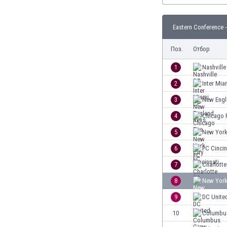
Бутан
България
Eastern Conference 
Венецуела
Виетнам
Поз.
Отбор
Габон
Гамбия
1
Nashville
Гана
2
Inter Mia
Гватемала
3
New Engl
Германия
Гибралтар
4
Chicago F
Грузия
5
New York
Гърция
6
FC Cincin
Дания
Доминиканска република
7
Charlotte
Египет
8
New York
Еквадор
9
DC Unite
Ел Салвадор
Есватини
10
Columbu
Естония