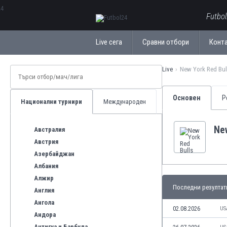
ΕλληνικάБългарски
Futbo
Live сега
Сравни отбори
Конт
Live
New York Red Bul
Основен
Р
Национални турнири
Международен
Ne
Австралия
Австрия
Азербайджан
Албания
Алжир
Последни резултат
Англия
Ангола
02.08.2026
US
Андора
Антигуа и Барбуда