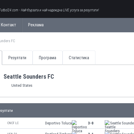
Futbol24.com - Най-бързата и най-надеждна LIVE услуга за резултати!
Контакт
Реклама
ounders FC
Резултати
Програма
Статистика
Seattle Sounders FC
United States
зултати
Deportivo Toluca
3-0
Seattle Sounde
CNCF LC