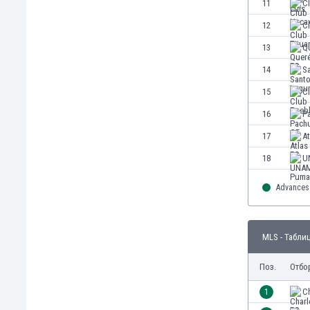
11
C
Етиопия
12
Cl
Замбия
Зимбабве
13
Q
Израел
14
S
Индия
15
C
Индонезия
Ирак
16
P
Иран
17
At
Ирландия
18
U
Исландия
Испания
Advances 
Италия
Йемен
Йордания
MLS - Табли
Казахстан
Камбоджа
Поз.
Отбо
Камерун
1
Ch
Канада
Катар