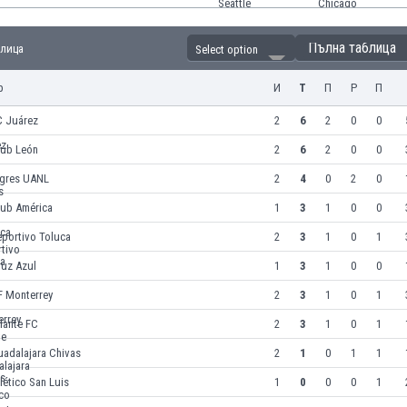
Пълна таблица
блица
Select option
р
И
Т
П
Р
П
C Juárez
2
6
2
0
0
lub León
2
6
2
0
0
igres UANL
2
4
0
2
0
lub América
1
3
1
0
0
eportivo Toluca
2
3
1
0
1
ruz Azul
1
3
1
0
0
F Monterrey
2
3
1
0
1
lante FC
2
3
1
0
1
uadalajara Chivas
2
1
0
1
1
lético San Luis
1
0
0
0
1