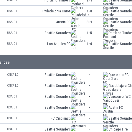
Portland Timbers
2-1
Seattle Sounde
USA D1
Philadelphia Union
1-0
Seattle Sounde
USA D1
Austin FC
3-1
Seattle Sounde
USA D1
Seattle Sounders
1-5
Portland Timbe
USA D1
Los Angeles FC
1-0
Seattle Sounde
USA D1
ачове
Seattle Sounders
-
Querétaro FC
CNCF LC
Seattle Sounders
-
Guadalajara Ch
CNCF LC
Seattle Sounders
-
Vancouver WC
USA D1
Seattle Sounders
-
Austin FC
USA D1
FC Cincinnati
-
Seattle Sounde
USA D1
Seattle Sounders
-
Chicago Fire
USA D1