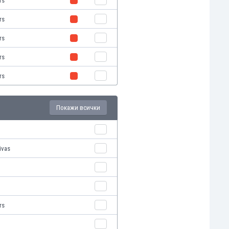
rs
rs
rs
rs
rs
Покажи всички
ivas
rs