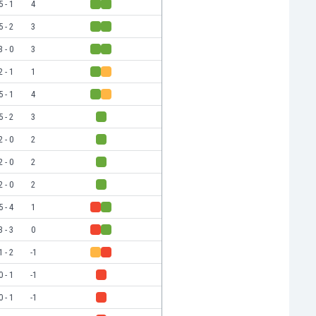
5 - 1
4
5 - 2
3
3 - 0
3
2 - 1
1
5 - 1
4
5 - 2
3
2 - 0
2
2 - 0
2
2 - 0
2
5 - 4
1
3 - 3
0
1 - 2
-1
0 - 1
-1
0 - 1
-1