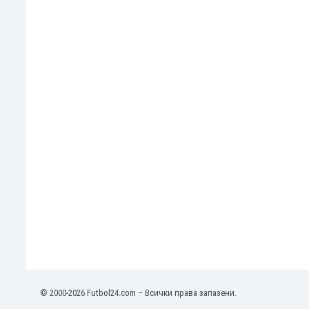
Оман
Пакистан
Панама
Парагвай
Перу
Полша
Португалия
Република Южна Африка
Руанда
Румъния
Русия
Сан Марино
Саудитска Арабия
Северна Ирландия
Северна Македония
Сейнт Китс и Невис
Сенегал
Сиера Леоне
© 2000-2026 Futbol24.com – Всички права запазени.
Сингапур