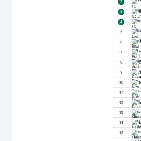
2
FC
Кения
3
C
Кипър
4
FC
Киргизстан
Китай
5
L
Китайско Тайпе
6
Re
Колумбия
7
P
Косово
Коста Рика
8
A
Кот д'Ивоар
9
Ch
Кувейт
10
N
Кюрасао
Латвия
11
In
Либия
12
Or
Ливан
13
M
Литва
Лихтенщайн
14
Na
Люксембург
15
Ph
Мавритания