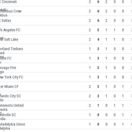
 Cincinnati
2
6
2
0
0
olumbus Crew
2
6
2
0
0
 Dallas
2
6
2
0
0
os Angeles FC
2
5
1
1
0
al Salt Lake
2
4
1
1
0
ortland Timbers
1
3
1
0
0
ustin FC
1
3
1
0
0
icago Fire
1
3
1
0
0
ew York City FC
1
3
1
0
0
ter Miami CF
2
3
1
0
1
lando City SC
2
3
1
0
1
innesota United
2
1
0
1
1
shville SC
1
0
0
0
1
iladelphia Union
1
0
0
0
1