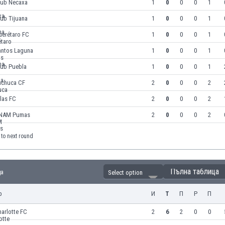
lub Necaxa
1
0
0
0
1
ub Tijuana
1
0
0
0
1
uerétaro FC
1
0
0
0
1
antos Laguna
1
0
0
0
1
lub Puebla
1
0
0
0
1
achuca CF
2
0
0
0
2
las FC
2
0
0
0
2
NAM Pumas
2
0
0
0
2
to next round
Пълна таблица
ца
Select option
р
И
Т
П
Р
П
arlotte FC
2
6
2
0
0