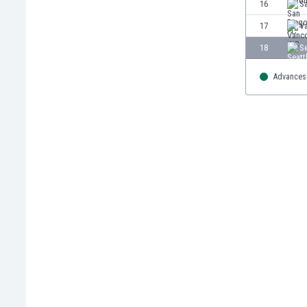
16
S
Макао
Малави
17
V
Малайзия
18
S
Мали
Малта
Advances 
Мароко
Мартиника
Мексико
Мианмар
Мозамбик
Молдова
Монголия
Намибия
Нигерия
Нидерландия
Никарагуа
Нова Зеландия
Норвегия
Обединени Арабски Емирства