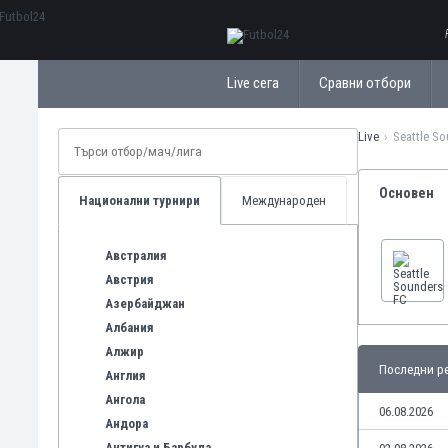
ΕλληνικάБългарски
Live сега
Сравни отбори
Live
Seattle S
Основен
Национални турнири
Международен
Австралия
Австрия
Азербайджан
Албания
Алжир
Последни ре
Англия
Ангола
06.08.2026
Андора
Антигуа и Барбуда