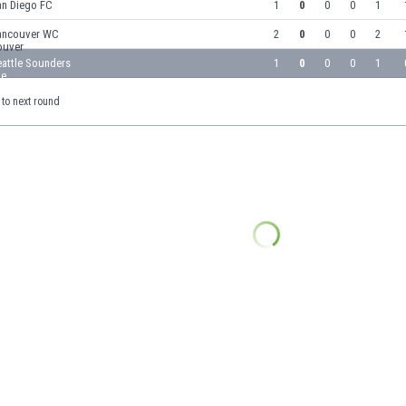
an Diego FC
1
0
0
0
1
ancouver WC
2
0
0
0
2
eattle Sounders
1
0
0
0
1
to next round