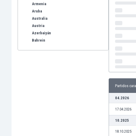
Armenia
Aruba
Australia
Austria
Azerbaiyán
Bahrein
Bangladesh
Barbados
Bélgica
Benelux
Bermudas
Bielorrusia
Partidos cara
Bolivia
04.2026
Bonaire
Bosnia y Herzegovina
17.04.2026
Botswana
Brasil
10.2025
Brunéi
18.10.2025
Bulgaria