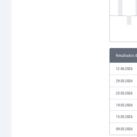
Ghana
Gibraltar
Grecia
Guatemala
Haiti
Honduras
Hong Kong
Hungría
Resultados de
India
12.06.2026
Indonesia
Inglaterra
29.05.2026
Irak
Irán
25.05.2026
Irlanda
19.05.2026
Irlanda del Norte
Islandia
15.05.2026
Islas Féroe
Israel
09.05.2026
Italia