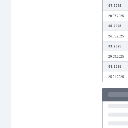
07.2025
Burkina Faso
Burundi
28.07.2025
Bután
05.2025
Camboya
Camerún
24.05.2025
Canadá
03.2025
Chile
China
29.03.2025
Chipre
01.2025
Colombia
Corea del Sur
25.01.2025
Costa de Marfil
Costa Rica
Croacia
Curazao
Dinamarca
Ecuador
Egipto