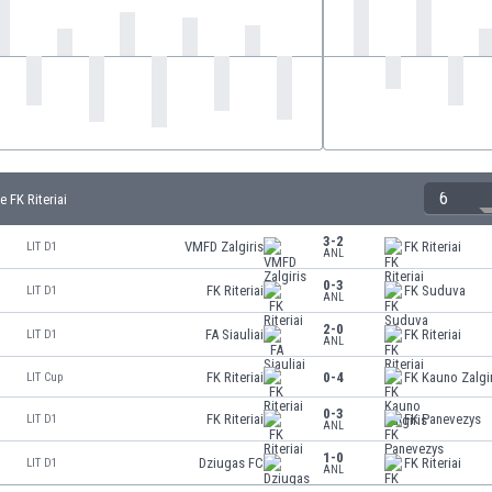
6
 FK Riteriai
3-2
VMFD Zalgiris
FK Riteriai
LIT D1
ANL
0-3
FK Riteriai
FK Suduva
LIT D1
ANL
2-0
FA Siauliai
FK Riteriai
LIT D1
ANL
FK Riteriai
0-4
FK Kauno Zalgi
LIT Cup
0-3
FK Riteriai
FK Panevezys
LIT D1
ANL
1-0
Dziugas FC
FK Riteriai
LIT D1
ANL