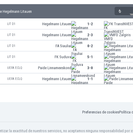
6
e Hegelmann Litauen
Hegelmann Litauen
1-2
FK TransINVES
LIT D1
Hegelmann Litauen
2-3
VMFD Zalgiris
LIT D1
FA Siauliai
0-2
Hegelmann Lit
LIT D1
FK Suduva
5-1
Hegelmann Lit
LIT D1
Paide Linnameeskond
3-0
Hegelmann Lit
UEFA ECLQ
Hegelmann Litauen
1-1
Paide Linname
UEFA ECLQ
Preferencias de cookies
Política 
tizar la exactitud de nuestros servicios, no aceptamos ninguna responsabilidad por c