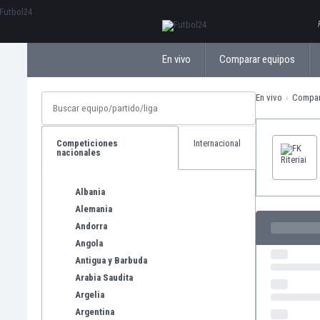
ΕλληνικάБългарски
En vivo
Comparar equipos
En vivo
Compar
Competiciones
Internacional
nacionales
Albania
Alemania
Andorra
Angola
Antigua y Barbuda
Arabia Saudita
Argelia
Argentina