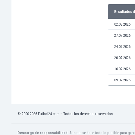
Jamaica
Resultados d
Japón
Jordania
02.08.2026
Kazajstán
Kenia
27.07.2026
Kirguizistán
24.07.2026
Kosovo
Kuwait
20.07.2026
Letonia
16.07.2026
Líbano
Libia
09.07.2026
Liechtenstein
Lituania
Luxemburgo
Macao
© 2000-2026 Futbol24.com – Todos los derechos reservados.
Macedonia del Norte
Malasia
Malawi
Descargo de responsabilidad:
Aunque se hace todo lo posible para garan