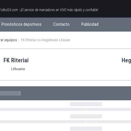
Futbol24.com - ¡El servicio de marcadores en VIVO más rápido y confiable!
Pronósticos deportivos
Contacto
Publicidad
ar equipos
FK Riteriai vs Hegelmann Litauen
FK Riteriai
Heg
Lithuania