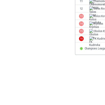
11
Chernomo
Етиопия
12
Veres Ri
Замбия
Зимбабве
13
Kolos Ko
Израел
14
Kryvbas
Индия
15
Obolon K
Индонезия
Ирак
16
FK Kudri
Иран
Ирландия
Champions Leagu
Исландия
Испания
Италия
Йемен
Йордания
Казахстан
Камбоджа
Камерун
Канада
Катар