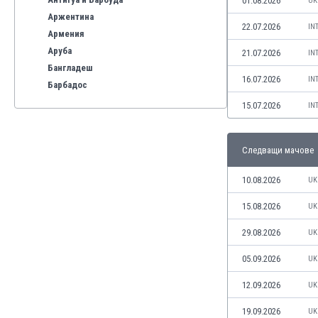
01.08.2026
UK
Аржентина
22.07.2026
IN
Армения
Аруба
21.07.2026
IN
Бангладеш
16.07.2026
IN
Барбадос
Бахрейн
15.07.2026
IN
Беларус
Белгия
Следващи мачове
Бенілюкс
Бермуда
10.08.2026
UK
Боливия
Бонер
15.08.2026
UK
Босна и Херцеговина
29.08.2026
UK
Ботсвана
Бразилия
05.09.2026
UK
Бруней
12.09.2026
UK
Буркина Фасо
Бурунди
19.09.2026
UK