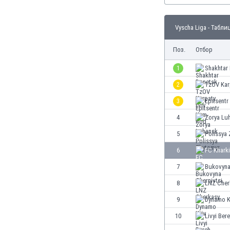
Бутан
България
Vyscha Liga - Табли
Венецуела
Виетнам
Поз.
Отбор
Габон
Гамбия
1
Shakhtar
Гана
2
TzOV Kar
Гватемала
3
Epitsent
Германия
Гибралтар
4
Zorya Lu
Грузия
5
Polissya
Гърция
6
FC Khark
Дания
Доминиканска република
7
Bukovyna
Египет
8
LNZ Cher
Еквадор
9
Dynamo K
Ел Салвадор
Есватини
10
Livyi Ber
Естония