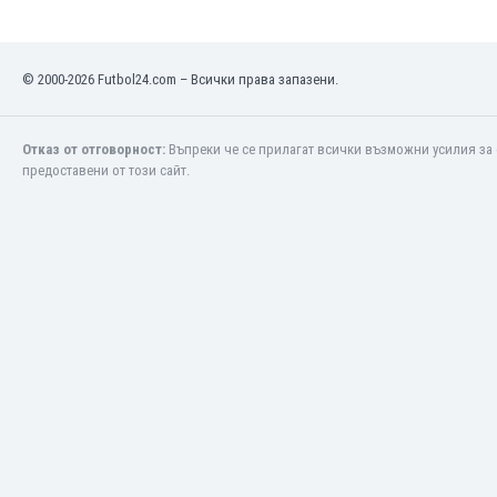
Макао
Малави
Малайзия
© 2000-2026 Futbol24.com – Всички права запазени.
Мали
Малта
Мароко
Отказ от отговорност:
Въпреки че се прилагат всички възможни усилия за 
Мартиника
предоставени от този сайт.
Мексико
Мианмар
Мозамбик
Молдова
Монголия
Намибия
Нигерия
Нидерландия
Никарагуа
Нова Зеландия
Норвегия
Обединени Арабски Емирства