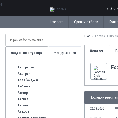
ΕλληνικάБългарски
Futbol24
Live сега
Сравни отбори
Конт
Live
Football Club Kh
Основен
Р
Национални турнири
Международен
Foo
Австралия
Австрия
Азербайджан
Албания
Алжир
Последни резултат
Англия
Ангола
02.08.2026
IN
Андора
Антигуа и Барбуда